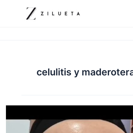
Ir
al
contenido
celulitis y maderoter