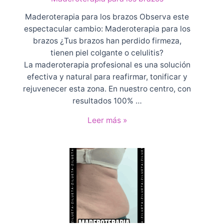
i
e
a
s
Maderoterapia para los brazos Observa este
e
c
espectacular cambio: Maderoterapia para los
n
u
brazos ¿Tus brazos han perdido firmeza,
V
e
tienen piel colgante o celulitis?
e
n
La maderoterapia profesional es una solución
c
t
efectiva y natural para reafirmar, tonificar y
i
o
rejuvenecer esta zona. En nuestro centro, con
n
resultados 100% …
d
M
Leer más »
a
a
r
d
i
e
o
r
o
t
e
r