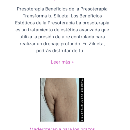
i
a
Presoterapia Beneficios de la Presoterapia
e
Transforma tu Silueta: Los Beneficios
n
Estéticos de la Presoterapia La presoterapia
G
es un tratamiento de estética avanzada que
r
utiliza la presión de aire controlada para
a
realizar un drenaje profundo. En Zilueta,
n
podrás disfrutar de tu …
C
P
Leer más »
a
r
n
e
a
s
r
o
i
t
a
e
c
r
o
a
n
p
D
Maderoterapia para los brazos