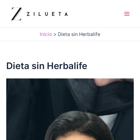
Ir
al
contenido
Mai
Men
Inicio
Dieta sin Herbalife
Dieta sin Herbalife