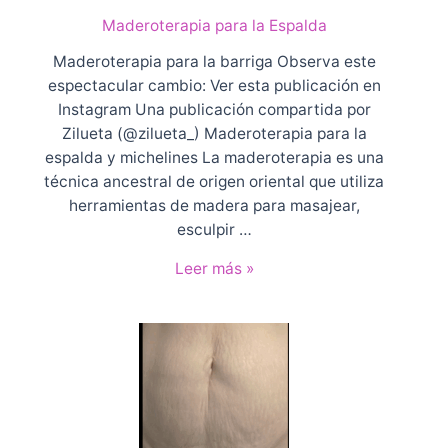
a
Maderoterapia para la Espalda
p
i
Maderoterapia para la barriga Observa este
a
espectacular cambio: Ver esta publicación en
p
Instagram Una publicación compartida por
a
Zilueta (@zilueta_) Maderoterapia para la
r
espalda y michelines La maderoterapia es una
a
técnica ancestral de origen oriental que utiliza
l
herramientas de madera para masajear,
o
esculpir …
s
M
Leer más »
b
a
r
d
a
e
z
r
o
o
s
t
e