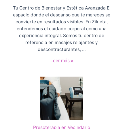
Tu Centro de Bienestar y Estética Avanzada El
espacio donde el descanso que te mereces se
convierte en resultados visibles. En Zilueta,
entendemos el cuidado corporal como una
experiencia integral. Somos tu centro de
referencia en masajes relajantes y
descontracturantes, …
P
Leer más »
r
e
s
o
t
e
r
a
p
Presoterapia en Vecindario