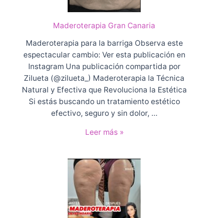
r
a
Maderoterapia Gran Canaria
p
i
Maderoterapia para la barriga Observa este
a
espectacular cambio: Ver esta publicación en
p
Instagram Una publicación compartida por
a
Zilueta (@zilueta_) Maderoterapia la Técnica
r
Natural y Efectiva que Revoluciona la Estética
a
Si estás buscando un tratamiento estético
l
efectivo, seguro y sin dolor, …
a
M
Leer más »
E
a
s
d
p
e
a
r
l
o
d
t
a
e