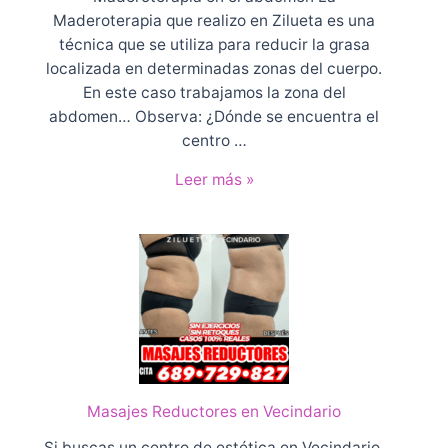
Maderoterapia que realizo en Zilueta es una
técnica que se utiliza para reducir la grasa
localizada en determinadas zonas del cuerpo.
En este caso trabajamos la zona del
abdomen… Observa: ¿Dónde se encuentra el
centro …
C
Leer más »
a
s
o
7
0
0
1
Masajes Reductores en Vecindario
Si buscas un centro de estética en Vecindario,