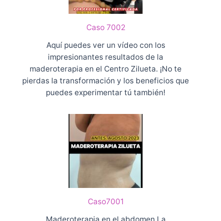
r
a
Caso 7002
p
i
Aquí puedes ver un vídeo con los
a
impresionantes resultados de la
G
maderoterapia en el Centro Zilueta. ¡No te
r
pierdas la transformación y los beneficios que
a
puedes experimentar tú también!
n
C
a
n
a
r
i
a
Caso7001
Maderoterapia en el abdomen La