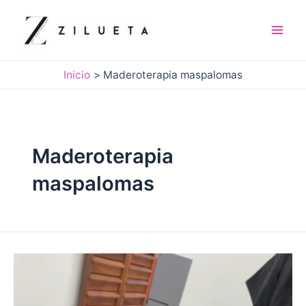
Ir
al
contenido
Mai
Men
Inicio
Maderoterapia maspalomas
Maderoterapia
maspalomas