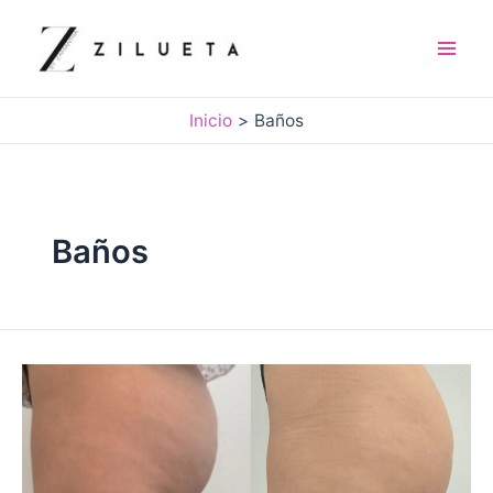
Ir
al
contenido
Mai
Men
Inicio
Baños
Baños