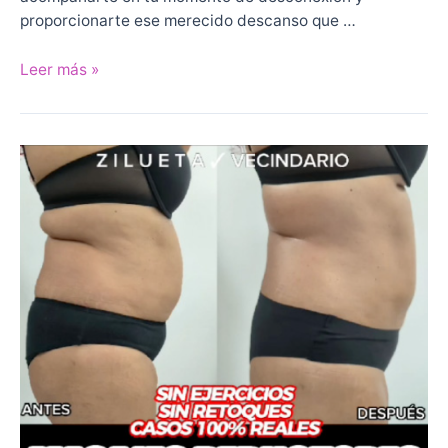
proporcionarte ese merecido descanso que …
Presoterapia
Leer más »
en
Gran
Canaria
con
Descuento