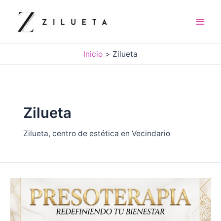
Ir
al
contenido
Mai
Men
Inicio
Zilueta
Zilueta
Zilueta, centro de estética en Vecindario