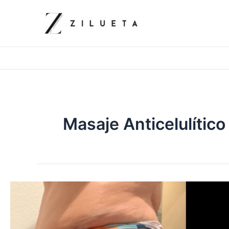
Ir
al
contenido
Masaje Anticelulítico