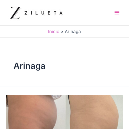
Ir
al
contenido
Mai
Men
Inicio
Arinaga
Arinaga