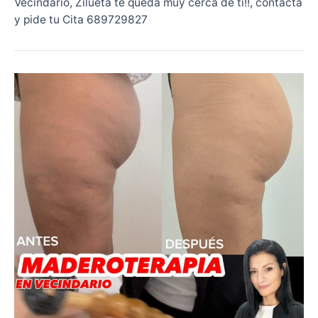
Vecindario, Zilueta te queda muy cerca de ti!!, contácta
y pide tu Cita 689729827