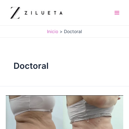
Ir
al
contenido
Mai
Men
Inicio
Doctoral
Doctoral