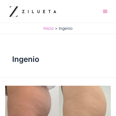
Ir
al
contenido
Mai
Men
Inicio
Ingenio
Ingenio