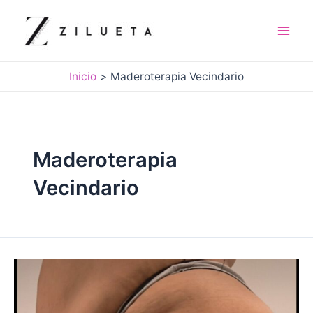
Ir
al
contenido
Mai
Men
Inicio
Maderoterapia Vecindario
Maderoterapia
Vecindario