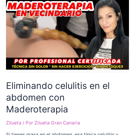
Eliminando celulitis en el
abdomen con
Maderoterapia
Zilueta
/ Por
Zilueta Gran Canaria
Si tienes grasa en el abdomen, esa típica celulitis y